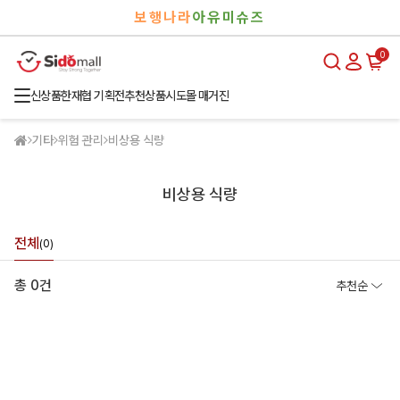
검
로
보행나라
아유미슈즈
색
그
인
0
신상품
한재협 기획전
추천상품
시도몰 매거진
기타
위험 관리
비상용 식량
비상용 식량
전체
(0)
총 0건
추천순