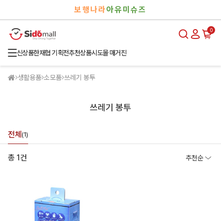
검
로
보행나라
아유미슈즈
색
그
인
0
신상품
한재협 기획전
추천상품
시도몰 매거진
생활용품
소모품
쓰레기 봉투
쓰레기 봉투
전체
(1)
총 1건
추천순