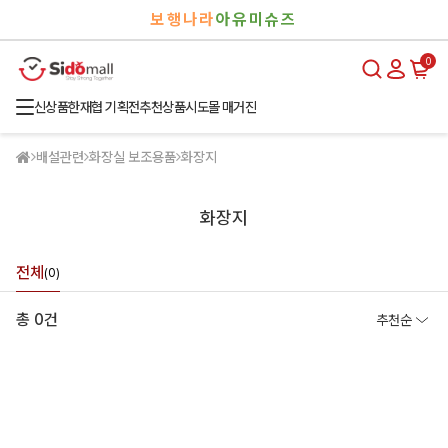
검
로
보행나라
아유미슈즈
색
그
인
0
신상품
한재협 기획전
추천상품
시도몰 매거진
배설관련
화장실 보조용품
화장지
화장지
전체
(0)
총 0건
추천순