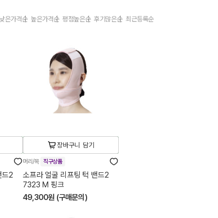
낮은가격순
높은가격순
평점높은순
후기많은순
최근등록순
장바구니 담기
머리/목
직구상품
밴드2
소프라 얼굴 리프팅 턱 밴드2
7323 M 핑크
49,300원 (구매문의)