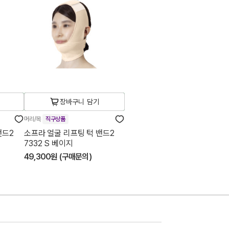
장바구니 담기
머리/목
직구상품
밴드2
소프라 얼굴 리프팅 턱 밴드2
7332 S 베이지
49,300원 (구매문의)