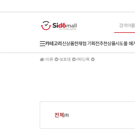
카테고리
신상품
한재협 기획전
추천상품
시도몰 매
의류
보호대
머리/목
전체
(8)