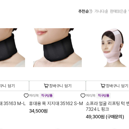
추천순
가나다순
판매많은순
구니 담기
장바구니 담기
장바구니 담기
머리/목
직구상품
머리/목
직구상품
 35163 M-L
휴대용 목 지지대 35162 S-M
소프라 얼굴 리프팅 턱 
7324 L 핑크
34,500원
49,300원 (구매문의)