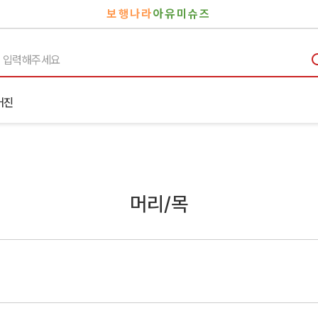
보행나라
아유미슈즈
거진
머리/목