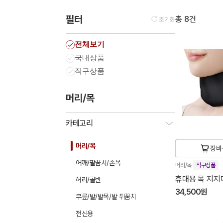
필터
총 8건
초기화
전체보기
국내상품
직구상품
머리/목
카테고리
머리/목
장바
어깨/팔꿈치/손목
머리/목
직구상품
휴대용 목 지지대
허리/골반
34,500원
무릎/발/발목/발 뒤꿈치
전신용