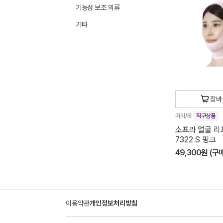
기능성 보조 의류
기타
장바
머리/목
직구상품
소프라 얼굴 리
7322 S 핑크
49,300원 (구
이용약관
개인정보처리방침