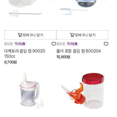
장바구니 담기
장바구니 담기
흡입 컵
직구상품
흡입 컵
직구상품
다케토라 흡입 컵 90020
홀더 포함 흡입 컵 800204
150cc
10,600원
6,700원