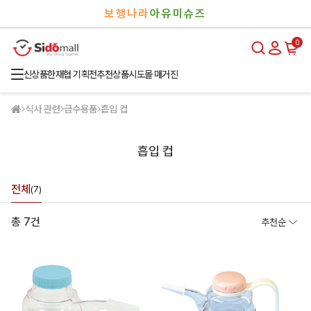
검
로
보행나라
아유미슈즈
색
그
인
0
신상품
한재협 기획전
추천상품
시도몰 매거진
식사 관련
급수용품
흡입 컵
흡입 컵
전체
(7)
총 7건
추천순