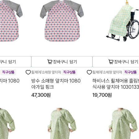
구니 담기
장바구니 담기
장바구니 담기
마
직구상품
휠체어/소매형 앞치마
직구상품
휠체어/소매형 앞치마
직구상품
마 1080
방수 소매형 앞치마 1080
하비너스 휠체어용 흘림
아가일 핑크
식사용 앞치마 103013
체크무늬
47,300원
19,700원