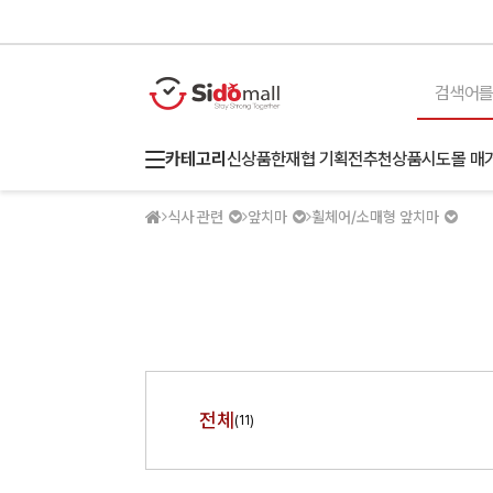
카테고리
신상품
한재협 기획전
추천상품
시도몰 매
식사 관련
앞치마
휠체어/소매형 앞치마
전체
(11)