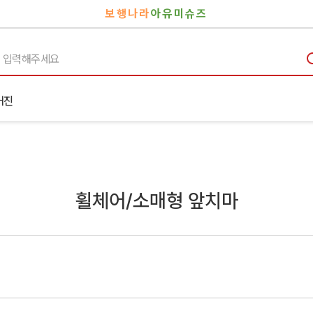
보행나라
아유미슈즈
거진
휠체어/소매형 앞치마