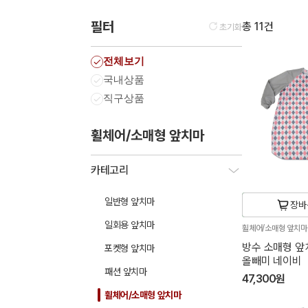
필터
총 11건
초기화
전체보기
국내상품
직구상품
휠체어/소매형 앞치마
카테고리
일반형 앞치마
장바
일회용 앞치마
휠체어/소매형 앞치
방수 소매형 앞치
포켓형 앞치마
올빼미 네이비
패션 앞치마
47,300원
휠체어/소매형 앞치마