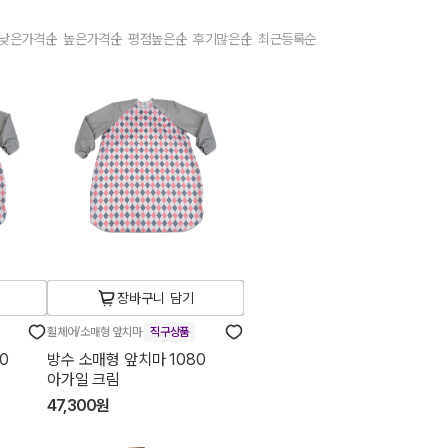
낮은가격순
높은가격순
평점높은순
후기많은순
최근등록순
장바구니 담기
휠체어/소매형 앞치마
직구상품
0
방수 소매형 앞치마 1080
아가일 크림
47,300원