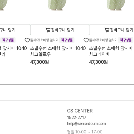
구니 담기
장바구니 담기
장바구니 담기
마
직구상품
휠체어/소매형 앞치마
직구상품
휠체어/소매형 앞치마
직구상품
 앞치마 1040
초발수형 소매형 앞치마 1040
초발수형 소매형 앞치마 
쿠라
체크옐로우
체크네이비
47,300원
47,300원
CS CENTER
1522-2717
help@seniordoum.com
평일 10:00 ~ 17:00