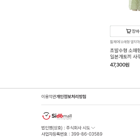
장바
휠체어/소매형 앞치
초발수형 소매형
일본개토끼 사
47,300원
이용약관
개인정보처리방침
법인명(상호) : 주식회사 시도
사업자등록번호 : 399-86-03589