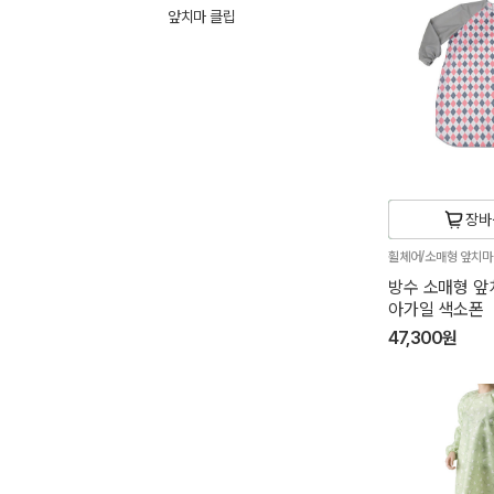
앞치마 클립
장바
휠체어/소매형 앞치
방수 소매형 앞치
아가일 색소폰
47,300원