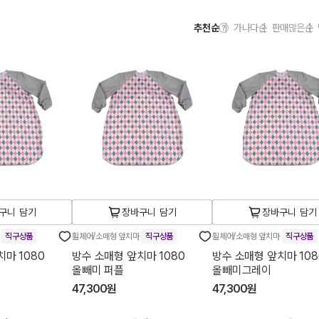
추천순
가나다순
판매많은순
구니 담기
장바구니 담기
장바구니 담기
마
직구상품
휠체어/소매형 앞치마
직구상품
휠체어/소매형 앞치마
직구상품
마 1080
방수 소매형 앞치마 1080
방수 소매형 앞치마 108
올빼미 퍼플
올빼미그레이
47,300원
47,300원