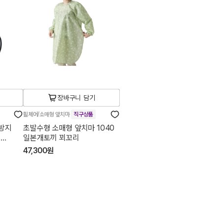
장바구니 담기
휠체어/소매형 앞치마
직구상품
방지
초발수형 소매형 앞치마 1040
3
일본개토끼 꾀꼬리
47,300원