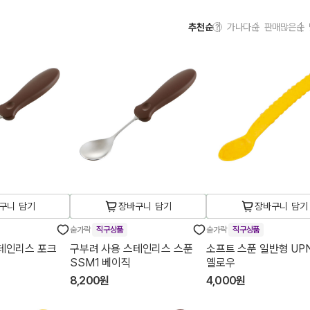
추천순
가나다순
판매많은순
구니 담기
장바구니 담기
장바구니 담기
숟가락
직구상품
숟가락
직구상품
테인리스 포크
구부려 사용 스테인리스 스푼
소프트 스푼 일반형 UPN
SSM1 베이직
옐로우
8,200원
4,000원