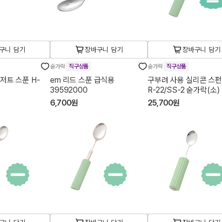
구니 담기
장바구니 담기
장바구니 담기
숟가락
직구상품
숟가락
직구상품
저트 스푼 H-
em 리드 스푼 급식용
구부려 사용 실리콘 스펀
39592000
R-22/SS-2 숟가락(소)
6,700원
25,700원