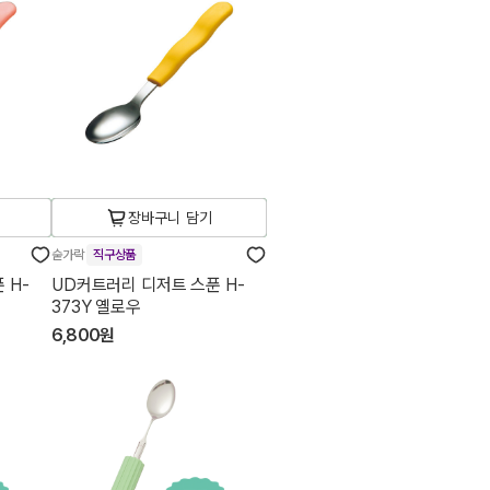
장바구니 담기
숟가락
직구상품
 H-
UD커트러리 디저트 스푼 H-
373Y 옐로우
6,800원