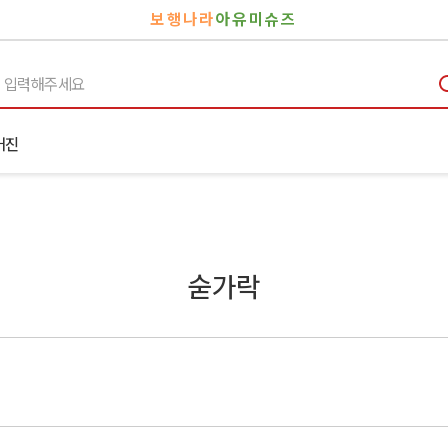
보행나라
아유미슈즈
거진
숟가락