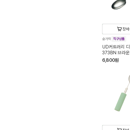
장바
숟가락
직구상품
UD커트러리 디
373BN 브라운
6,800원