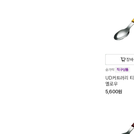
장바
숟가락
직구상품
UD커트러리 티스
옐로우
5,600원