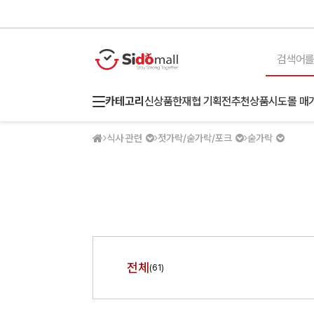
카테고리
신상품
한재협 기획전
추천상품
시도몰 매
식사 관련
젓가락/숟가락/포크
숟가락
전체
(61)