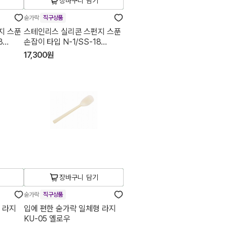
장바구니 담기
숟가락
직구상품
지 스푼
스테인리스 실리콘 스펀지 스푼
8
손잡이 타입 N-1/SS-18
숟가락(대)
17,300원
장바구니 담기
숟가락
직구상품
 라지
입에 편한 숟가락 일체형 라지
KU-05 옐로우