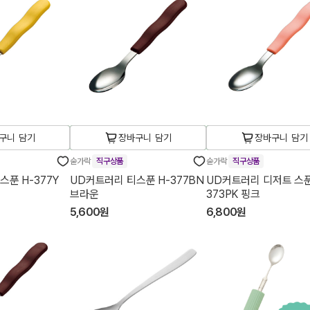
구니 담기
장바구니 담기
장바구니 담기
숟가락
직구상품
숟가락
직구상품
푼 H-377Y
UD커트러리 티스푼 H-377BN
UD커트러리 디저트 스푼
브라운
373PK 핑크
5,600원
6,800원