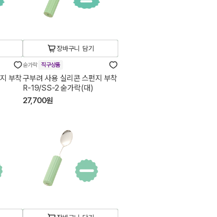
장바구니 담기
숟가락
직구상품
지 부착
구부려 사용 실리콘 스펀지 부착
R-19/SS-2 숟가락(대)
27,700원