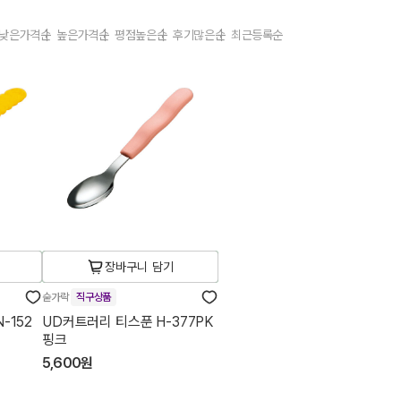
낮은가격순
높은가격순
평점높은순
후기많은순
최근등록순
장바구니 담기
숟가락
직구상품
-152
UD커트러리 티스푼 H-377PK
핑크
5,600원