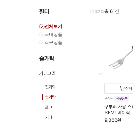
필터
총 61건
초기화
전체보기
국내상품
직구상품
숟가락
카테고리
젓가락
장바
숟가락
숟가락
직구상품
구부려 사용 스
포크
SFM1 베이직
기타
8,200원