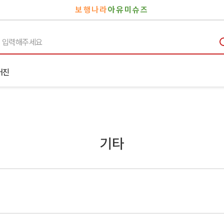
보행나라
아유미슈즈
거진
기타