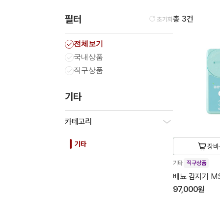
필터
총 3건
초기화
전체보기
국내상품
직구상품
기타
카테고리
기타
장바
기타
직구상품
배뇨 감지기 MS
97,000원