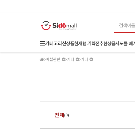
카테고리
신상품
한재협 기획전
추천상품
시도몰 매
배설관련
기타
기타
전체
(3)