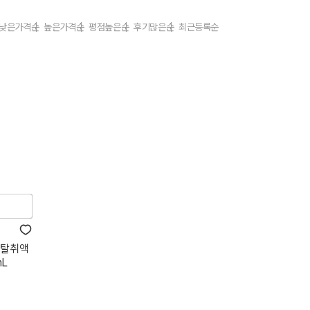
낮은가격순
높은가격순
평점높은순
후기많은순
최근등록순
 탈취액
mL