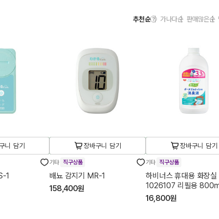
추천순
가나다순
판매많은순
구니 담기
장바구니 담기
장바구니 담기
기타
직구상품
기타
직구상품
-1
배뇨 감지기 MR-1
하비너스 휴대용 화장실
1026107 리필용 800
158,400원
16,800원