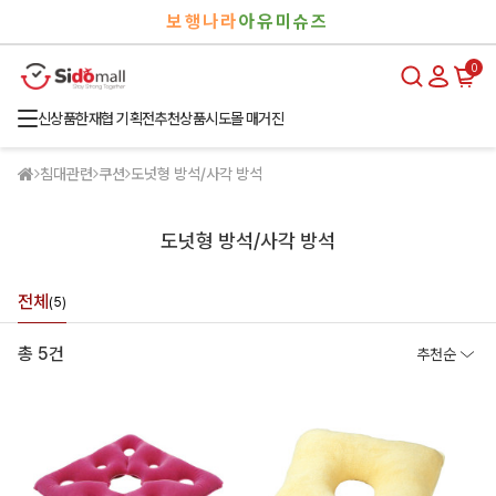
검
로
보행나라
아유미슈즈
색
그
인
0
신상품
한재협 기획전
추천상품
시도몰 매거진
침대관련
쿠션
도넛형 방석/사각 방석
도넛형 방석/사각 방석
전체
(5)
총 5건
추천순