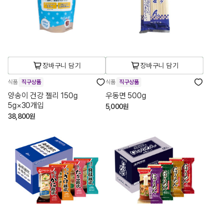
장바구니 담기
장바구니 담기
식품
직구상품
식품
직구상품
양송이 건강 젤리 150g
우동면 500g
5g×30개입
5,000원
38,800원