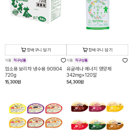
장바구니 담기
장바구니 담기
식품
직구상품
식품
직구상품
업소용 보리차 냉수용 90904
유글레나 에너지 영양제
720g
342mg×120알
15,300원
54,300원