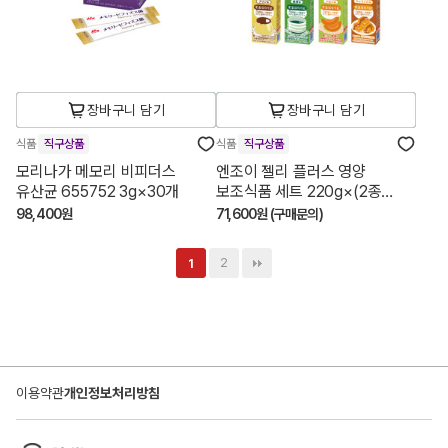
장바구니 담기
장바구니 담기
식품
직구상품
식품
직구상품
모리나가 메모리 비피더스
엔조이 젤리 플러스 영양
유산균 655752 3g×30개
보조식품 세트 220g×(2종
×6)+(6종×3)
98,400원
71,600원 (구매문의)
2
1
이용약관
개인정보처리방침