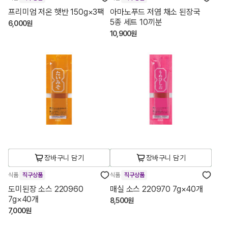
프리미엄 저온 햇반 150g×3팩
아마노푸드 저염 채소 된장국
5종 세트 10끼분
6,000원
10,900원
장바구니 담기
장바구니 담기
식품
직구상품
식품
직구상품
도미된장 소스 220960
매실 소스 220970 7g×40개
7g×40개
8,500원
7,000원