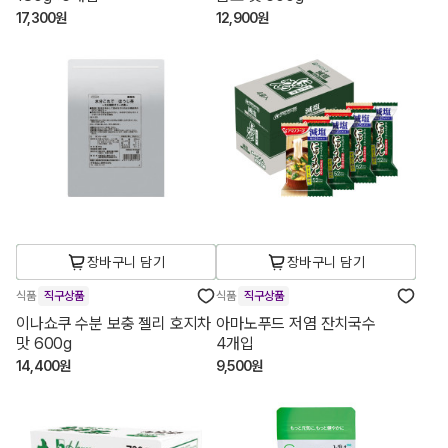
17,300원
12,900원
장바구니 담기
장바구니 담기
식품
직구상품
식품
직구상품
이나쇼쿠 수분 보충 젤리 호지차
아마노푸드 저염 잔치국수
맛 600g
4개입
14,400원
9,500원