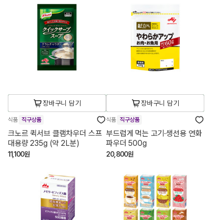
장바구니 담기
장바구니 담기
식품
직구상품
식품
직구상품
크노르 퀵서브 클램차우더 스프
부드럽게 먹는 고기·생선용 연화
대용량 235g (약 2L분)
파우더 500g
11,100원
20,800원