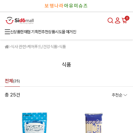
검
로
보행나라
아유미슈즈
색
그
인
0
신상품
한재협 기획전
추천상품
시도몰 매거진
식사 관련
케어푸드/건강식품
식품
식품
전체
(25)
총 25건
추천순