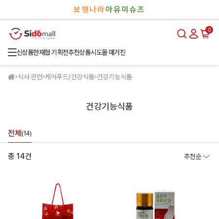
검
로
보행나라
아유미슈즈
색
그
인
0
신상품
한재협 기획전
추천상품
시도몰 매거진
식사 관련
케어푸드/건강식품
건강기능식품
건강기능식품
전체
(14)
총 14건
추천순