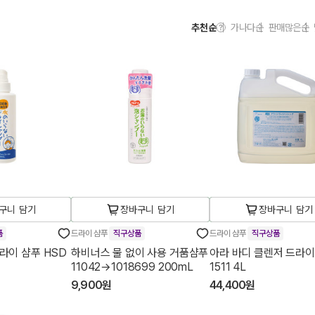
추천순
가나다순
판매많은순
구니 담기
장바구니 담기
장바구니 담기
품
드라이 샴푸
직구상품
드라이 샴푸
직구상품
라이 샴푸 HSD
하비너스 물 없이 사용 거품샴푸
아라 바디 클렌저 드라이
11042→1018699 200mL
1511 4L
9,900원
44,400원