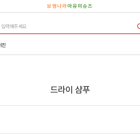
보행나라
아유미슈즈
거진
드라이 샴푸