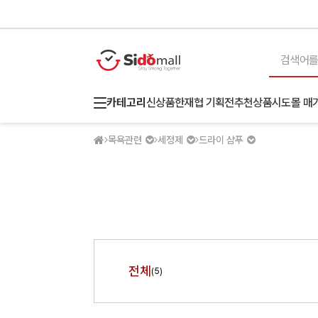
카테고리
신상품
한재협 기획전
추천상품
시도몰 매
목욕관련
세정제
드라이 샴푸
전체
(5)