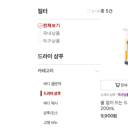
필터
총 5건
초기화
전체보기
국내상품
직구상품
드라이 샴푸
카테고리
바디 클렌져
장바
드라이 샴푸
드라이 샴푸
직구상
물 없이 쓰는 드
바디 워시
200mL
샴푸/린스
9,900원
고형 비누