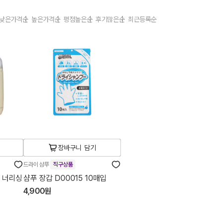
낮은가격순
높은가격순
평점높은순
후기많은순
최근등록순
장바구니 담기
드라이 샴푸
직구상품
 너리싱
샴푸 장갑 D00015 10매입
4,900원