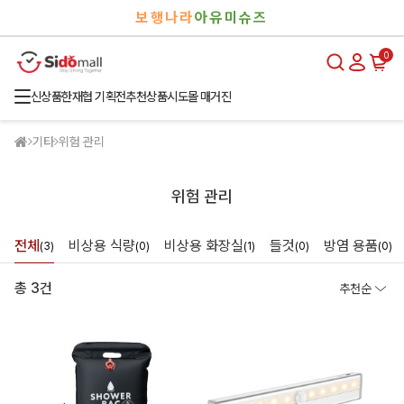
검
로
보행나라
아유미슈즈
색
그
인
0
신상품
한재협 기획전
추천상품
시도몰 매거진
기타
위험 관리
위험 관리
전체
비상용 식량
비상용 화장실
들것
방염 용품
(3)
(0)
(1)
(0)
(0)
총 3건
추천순