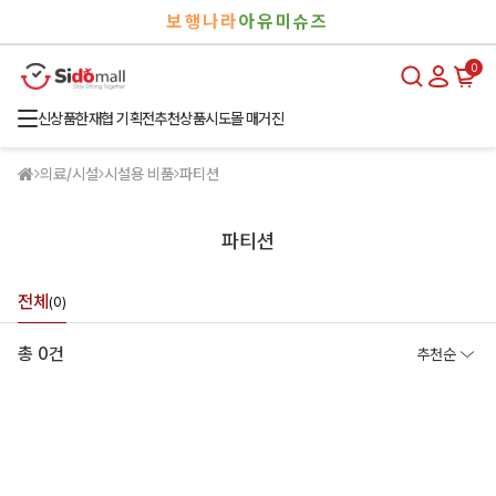
검
로
보행나라
아유미슈즈
색
그
인
0
신상품
한재협 기획전
추천상품
시도몰 매거진
의료/시설
시설용 비품
파티션
파티션
전체
(0)
총 0건
추천순