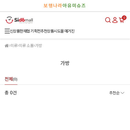
검
로
보행나라
아유미슈즈
색
그
인
0
신상품
한재협 기획전
추천상품
시도몰 매거진
의류
의류 소품
가방
가방
전체
(0)
총 0건
추천순