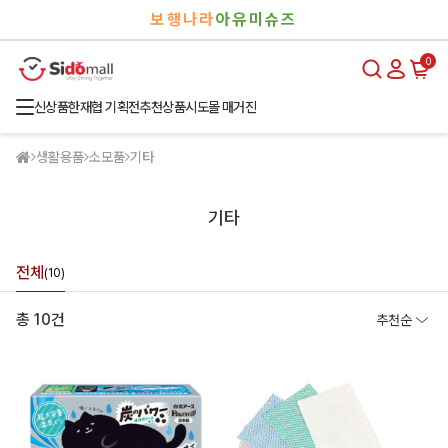
검
로
보행나라
아유미슈즈
색
그
인
0
신상품
한재협 기획전
추천상품
시도몰 매거진
생활용품
소모품
기타
기타
전체
(10)
총 10건
추천순