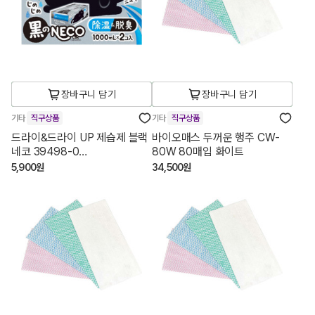
장바구니 담기
장바구니 담기
기타
직구상품
기타
직구상품
드라이&드라이 UP 제습제 블랙
바이오매스 두꺼운 행주 CW-
네코 39498-0
80W 80매입 화이트
1000mL×2개입
5,900원
34,500원