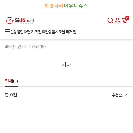
검
로
보행나라
아유미슈즈
색
그
인
0
신상품
한재협 기획전
추천상품
시도몰 매거진
건강관리
미용품
기타
기타
전체
(0)
총 0건
추천순