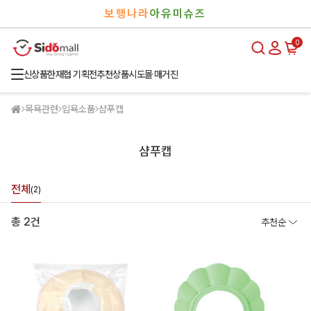
검
로
보행나라
아유미슈즈
색
그
인
0
신상품
한재협 기획전
추천상품
시도몰 매거진
목욕관련
입욕소품
샴푸캡
샴푸캡
전체
(2)
총 2건
추천순