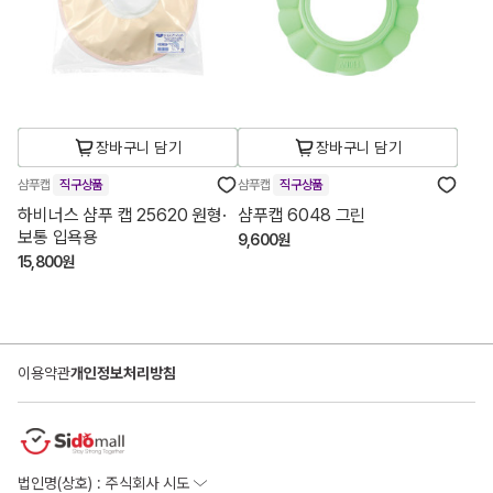
장바구니 담기
장바구니 담기
샴푸캡
직구상품
샴푸캡
직구상품
하비너스 샴푸 캡 25620 원형·
샴푸캡 6048 그린
보통 입욕용
9,600원
15,800원
이용약관
개인정보처리방침
법인명(상호) : 주식회사 시도