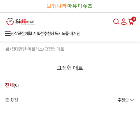
검
로
보행나라
아유미슈즈
색
그
인
0
신상품
한재협 기획전
추천상품
시도몰 매거진
침대관련
매트리스
고정형 매트
고정형 매트
전체
(0)
총 0건
추천순