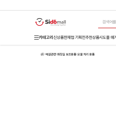
카테고리
신상품
한재협 기획전
추천상품
시도몰 매
배설관련
화장실 보조용품
오물 처리 용품