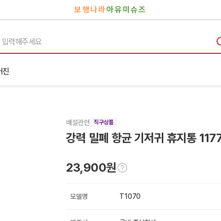
보행나라
아유미슈즈
거진
배설관련
직구상품
강력 밀폐 항균 기저귀 휴지통 117
23,900원
모델명
T1070