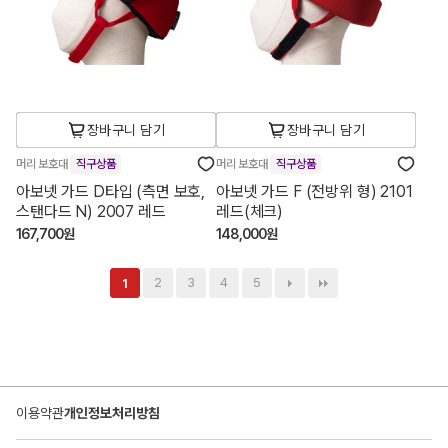
장바구니 담기
장바구니 담기
머리 보호대
직구상품
머리 보호대
직구상품
아보넷 가드 D타입 (측면 보호,
아보넷 가드 F (전방위 형) 2101
스탠다드 N) 2007 레드
레드(체크)
167,700원
148,000원
2
3
4
5
1
이용약관
개인정보처리방침