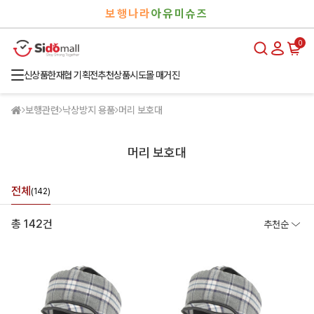
검
로
보행나라
아유미슈즈
색
그
인
0
신상품
한재협 기획전
추천상품
시도몰 매거진
보행관련
낙상방지 용품
머리 보호대
머리 보호대
전체
(142)
총 142건
추천순