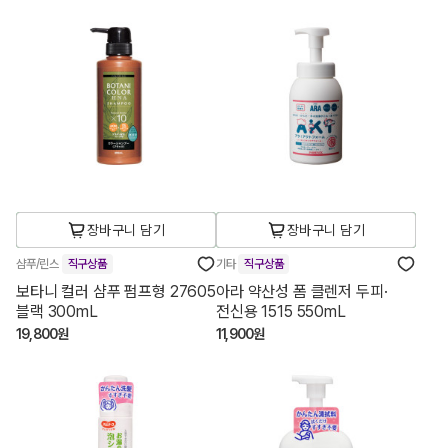
장바구니 담기
장바구니 담기
샴푸/린스
직구상품
기타
직구상품
보타니 컬러 샴푸 펌프형 27605
아라 약산성 폼 클렌저 두피·
블랙 300mL
전신용 1515 550mL
19,800원
11,900원