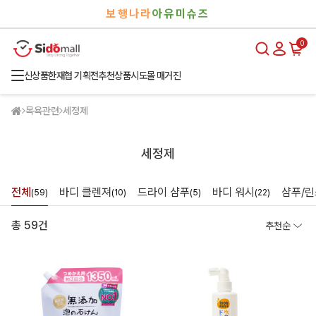
검
로
보행나라
아유미슈즈
색
그
인
0
신상품
한재협 기획전
추천상품
시도몰 매거진
목욕관련
세정제
세정제
전체
바디 클렌져
드라이 샴푸
바디 워시
샴푸/린
(59)
(10)
(5)
(22)
총 59건
추천순