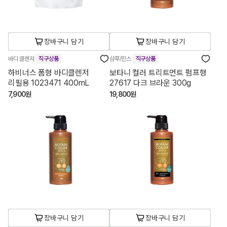
장바구니 담기
장바구니 담기
바디 클렌져
직구상품
샴푸/린스
직구상품
하비너스 폼형 바디클렌저
보타니 컬러 트리트먼트 펌프형
리필용 1023471 400mL
27617 다크 브라운 300g
7,900원
19,800원
장바구니 담기
장바구니 담기