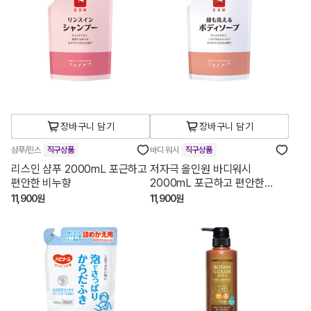
장바구니 담기
장바구니 담기
샴푸/린스
직구상품
바디 워시
직구상품
리스인 샴푸 2000mL 포근하고
저자극 올인원 바디워시
편안한 비누향
2000mL 포근하고 편안한
비누향
11,900원
11,900원