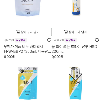
장바구니 담기
장바구니 담기
바디 워시
직구상품
드라이 샴푸
직구상품
무첨가 거품 비누 바디워시
물 없이 쓰는 드라이 샴푸 HSD
FRW-BBP2 1350mL 대용량
200mL
리필
6,900원
9,900원