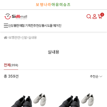
검
로
보행나라
아유미슈즈
색
그
인
0
신상품
한재협 기획전
추천상품
시도몰 매거진
보행관련
신발
실내용
실내용
전체
(359)
총 359건
추천순