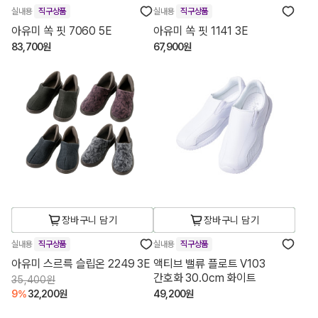
실내용
직구상품
실내용
직구상품
아유미 쏙 핏 7060 5E
아유미 쏙 핏 1141 3E
83,700원
67,900원
장바구니 담기
장바구니 담기
실내용
직구상품
실내용
직구상품
아유미 스르륵 슬립온 2249 3E
액티브 밸류 플로트 V103
간호화 30.0cm 화이트
35,400원
9%
32,200원
49,200원