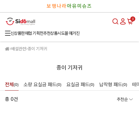
검
로
보행나라
아유미슈즈
색
그
인
0
신상품
한재협 기획전
추천상품
시도몰 매거진
배설관련
종이 기저귀
종이 기저귀
전체
소량 요실금 패드
요실금 패드
납작형 패드
테
(0)
(0)
(0)
(0)
총 0건
추천순