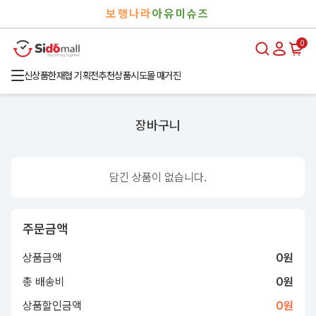
검
로
보행나라
아유미슈즈
색
그
인
0
신상품
한재협 기획전
추천상품
시도몰 매거진
장바구니
담긴 상품이 없습니다.
주문금액
상품금액
0
원
총 배송비
0
원
상품할인금액
0
원