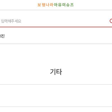
보행나라
아유미슈즈
거진
기타