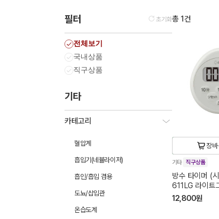
필터
총 1건
초기화
전체보기
국내상품
직구상품
기타
카테고리
혈압계
장바
흡입기(네뷸라이저)
기타
직구상품
방수 타이머 (시
흡인/흡입 겸용
611LG 라이
도뇨/삽입관
12,800원
온습도계