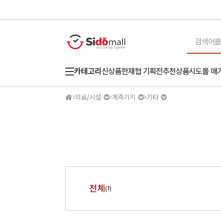
카테고리
신상품
한재협 기획전
추천상품
시도몰 매
의료/시설
계측기기
기타
전체
(1)