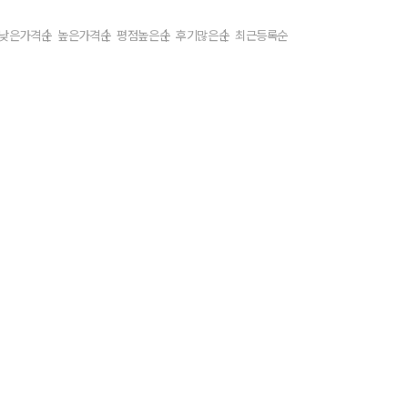
낮은가격순
높은가격순
평점높은순
후기많은순
최근등록순