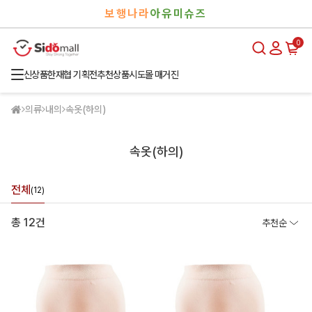
검
로
보행나라
아유미슈즈
색
그
인
0
신상품
한재협 기획전
추천상품
시도몰 매거진
의류
내의
속옷(하의)
속옷(하의)
전체
(12)
총 12건
추천순