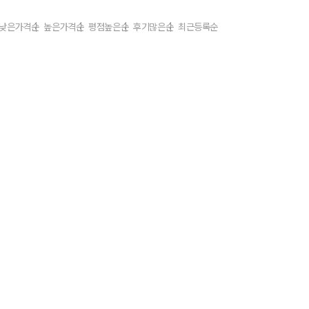
낮은가격순
높은가격순
평점높은순
후기많은순
최근등록순