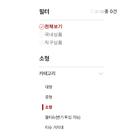
필터
총 0건
초기화
전체보기
국내상품
직구상품
소형
카테고리
대형
중형
소형
물티슈(변기 투입 가능)
티슈 거치대