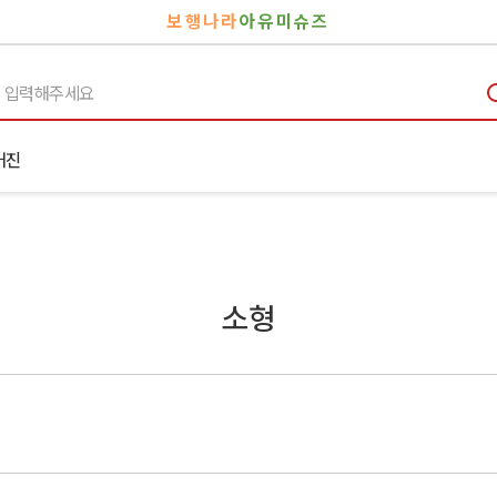
보행나라
아유미슈즈
거진
소형