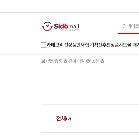
카테고리
신상품
한재협 기획전
추천상품
시도몰 매
생활용품
종이 타월
소형
전체
(0)