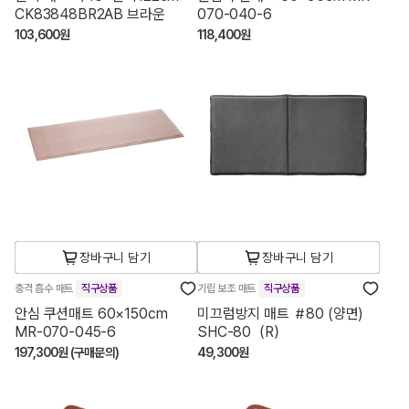
CK83848BR2AB 브라운
070-040-6
103,600원
118,400원
장바구니 담기
장바구니 담기
충격 흡수 매트
직구상품
기립 보조 매트
직구상품
안심 쿠션매트 60×150cm
미끄럼방지 매트 ＃80 (양면)
MR-070-045-6
SHC-80（R）
197,300원 (구매문의)
49,300원