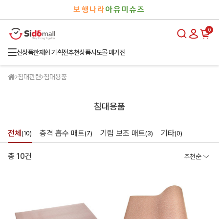
검
로
보행나라
아유미슈즈
색
그
인
0
신상품
한재협 기획전
추천상품
시도몰 매거진
침대관련
침대용품
침대용품
전체
충격 흡수 매트
기립 보조 매트
기타
(10)
(7)
(3)
(0)
총 10건
추천순