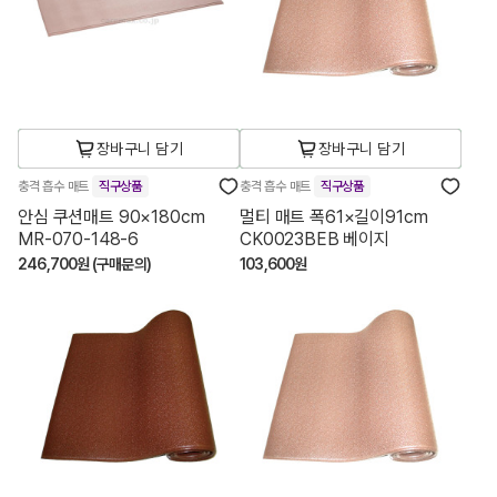
장바구니 담기
장바구니 담기
충격 흡수 매트
직구상품
충격 흡수 매트
직구상품
안심 쿠션매트 90×180cm
멀티 매트 폭61×길이91cm
MR-070-148-6
CK0023BEB 베이지
246,700원 (구매문의)
103,600원