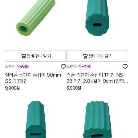
장바구니 담기
장바구니 담기
스펀지
직구상품
스펀지
직구상품
실리콘 스펀지 손잡이 90mm
스푼 스펀지 손잡이 1개입 NS-
SS-1 1개입
28 직경 2.8×길이 9cm (원형
평홀)
9,900원
5,900원