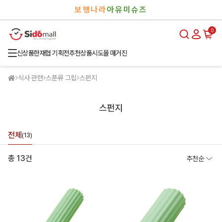
검
로
보행나라
아유미슈즈
색
그
인
0
신상품
한재협 기획전
추천상품
시도몰 매거진
식사 관련
스푼류 그립
스펀지
스펀지
전체
(13)
총 13건
추천순