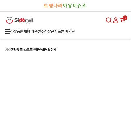
검
로
보행나라
아유미슈즈
색
그
인
0
신상품
한재협 기획전
추천상품
시도몰 매거진
생활용품
소모품
향균/살균 탈취제