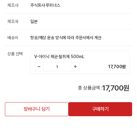
제조사
주식회사 루피너스
제조국
일본
배송비
항공/해상 운송 방식에 따라 주문서에서 계산
상품 선택
V-아이낙 제균·탈취제 500mL
17,700
원
17,700원
총 상품금액 :
장바구니 담기
구매하기