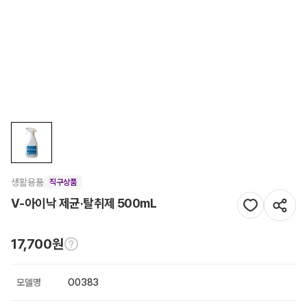
생활용품
직구상품
V-아이낙 제균·탈취제 500mL
17,700원
모델명
O0383