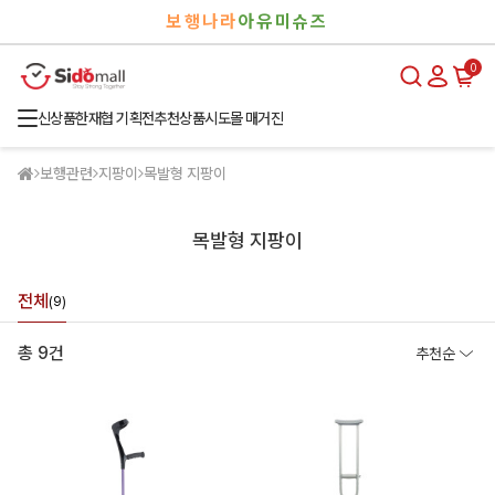
검
로
보행나라
아유미슈즈
색
그
인
0
신상품
한재협 기획전
추천상품
시도몰 매거진
보행관련
지팡이
목발형 지팡이
목발형 지팡이
전체
(9)
총 9건
추천순