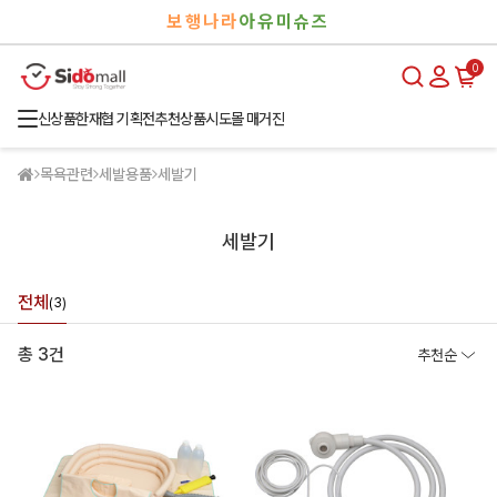
검
로
보행나라
아유미슈즈
색
그
인
0
신상품
한재협 기획전
추천상품
시도몰 매거진
목욕관련
세발용품
세발기
세발기
전체
(3)
총 3건
추천순