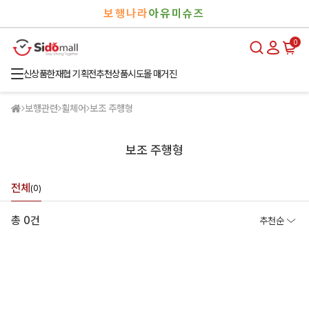
검
로
보행나라
아유미슈즈
색
그
인
0
신상품
한재협 기획전
추천상품
시도몰 매거진
보행관련
휠체어
보조 주행형
보조 주행형
전체
(0)
총 0건
추천순