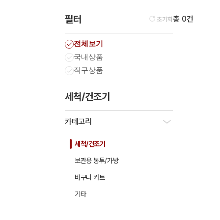
필터
총 0건
초기화
전체보기
국내상품
직구상품
세척/건조기
카테고리
세척/건조기
보관용 봉투/가방
바구니 카트
기타