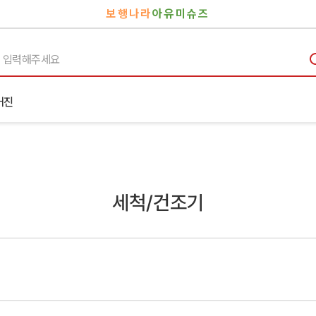
보행나라
아유미슈즈
거진
세척/건조기