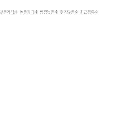
낮은가격순
높은가격순
평점높은순
후기많은순
최근등록순