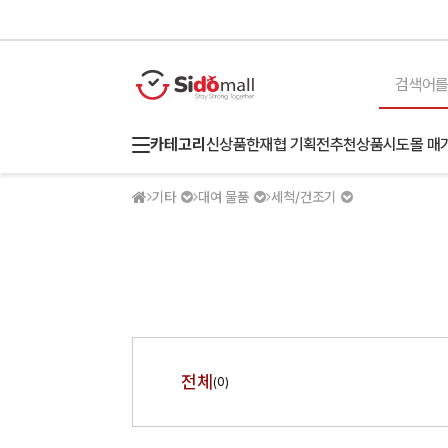
카테고리
신상품
한재협 기획전
추천상품
시도몰 매
기타
대여 물품
세척/건조기
전체
(0)