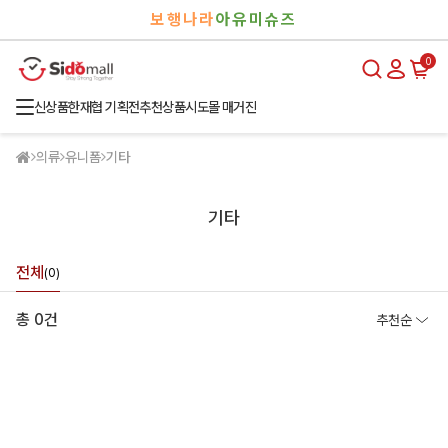
검
로
보행나라
아유미슈즈
색
그
인
0
신상품
한재협 기획전
추천상품
시도몰 매거진
의류
유니폼
기타
기타
전체
(0)
총 0건
추천순