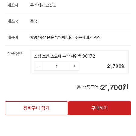
제조사
주식회사 코짓토
제조국
중국
배송비
항공/해상 운송 방식에 따라 주문서에서 계산
상품 선택
소형 보관 스트퍼 부착 샤워백 90172
21,700
원
21,700원
총 상품금액 :
장바구니 담기
구매하기