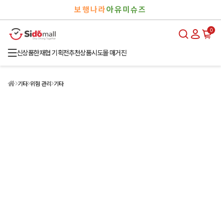
검
로
보행나라
아유미슈즈
색
그
인
0
신상품
한재협 기획전
추천상품
시도몰 매거진
기타
위험 관리
기타