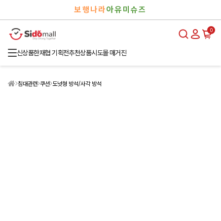
검
로
보행나라
아유미슈즈
색
그
인
0
신상품
한재협 기획전
추천상품
시도몰 매거진
침대관련
쿠션
도넛형 방석/사각 방석