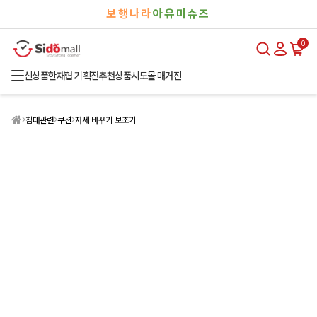
검
로
보행나라
아유미슈즈
색
그
인
0
신상품
한재협 기획전
추천상품
시도몰 매거진
침대관련
쿠션
자세 바꾸기 보조기