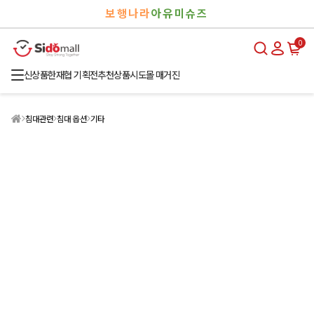
검
로
보행나라
아유미슈즈
색
그
인
0
신상품
한재협 기획전
추천상품
시도몰 매거진
침대관련
침대 옵션
기타