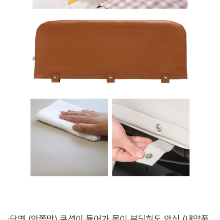
·단면 (안쪽만) 쿠션이 들어가 몸이 부딪혀도 안심 (내약품