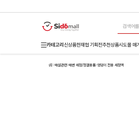
카테고리
신상품
한재협 기획전
추천상품
시도몰 매
배설관련
배변 세정/청결용품
엉덩이 전용 세정액