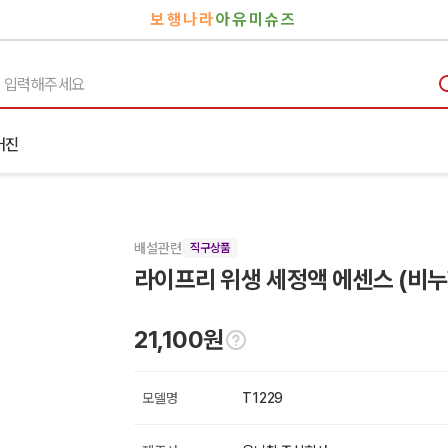
보행나라
아유미슈즈
거진
배설관련
직구상품
라이프리 위생 세정액 에센스 (비누향
21,100원
모델명
T1229