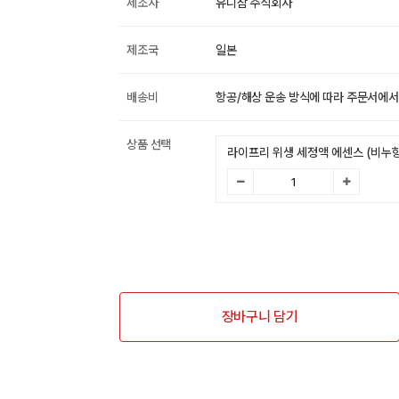
제조사
유니참 주식회사
제조국
일본
배송비
항공/해상 운송 방식에 따라 주문서에서
상품 선택
라이프리 위생 세정액 에센스 (비누향)
장바구니 담기