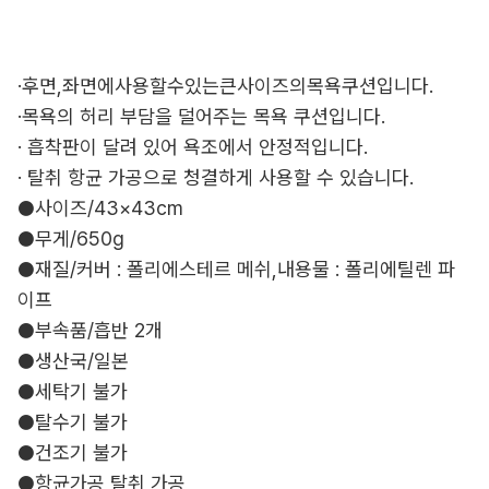
·후면,좌면에사용할수있는큰사이즈의목욕쿠션입니다.
·목욕의 허리 부담을 덜어주는 목욕 쿠션입니다.
· 흡착판이 달려 있어 욕조에서 안정적입니다.
· 탈취 항균 가공으로 청결하게 사용할 수 있습니다.
●사이즈/43×43cm
●무게/650g
●재질/커버 : 폴리에스테르 메쉬,내용물 : 폴리에틸렌 파
이프
●부속품/흡반 2개
●생산국/일본
●세탁기 불가
●탈수기 불가
●건조기 불가
●항균가공,탈취 가공