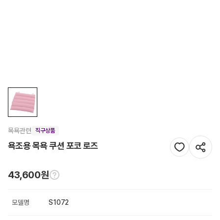
목욕관련
직구상품
욕조용 목욕 쿠션 포코 로즈
43,600원
모델명
S1072