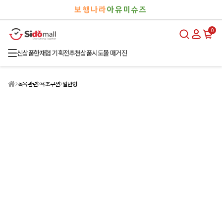
검
로
보행나라
아유미슈즈
색
그
인
0
신상품
한재협 기획전
추천상품
시도몰 매거진
목욕관련
욕조쿠션
일반형