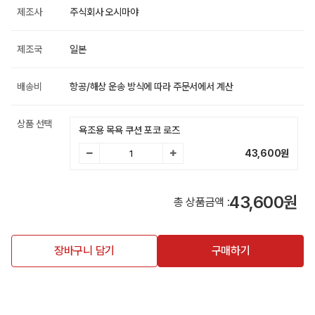
제조사
주식회사 오시마야
제조국
일본
배송비
항공/해상 운송 방식에 따라 주문서에서 계산
상품 선택
욕조용 목욕 쿠션 포코 로즈
43,600
원
43,600원
총 상품금액 :
장바구니 담기
구매하기