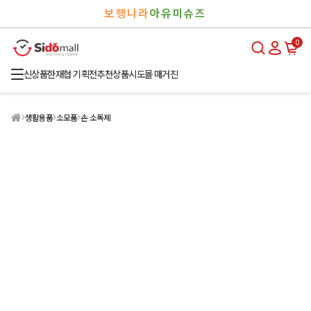
검
로
보행나라
아유미슈즈
색
그
인
0
신상품
한재협 기획전
추천상품
시도몰 매거진
생활용품
소모품
손 소독제