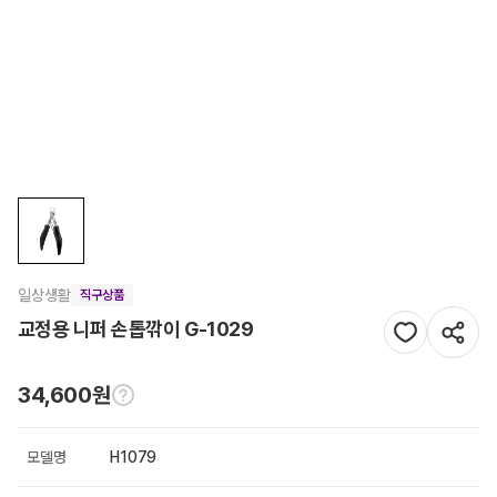
일상생활
직구상품
교정용 니퍼 손톱깎이 G-1029
34,600원
모델명
H1079