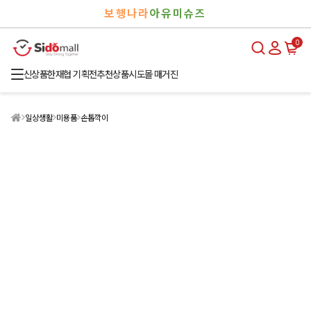
검
로
보행나라
아유미슈즈
색
그
인
0
신상품
한재협 기획전
추천상품
시도몰 매거진
일상생활
미용품
손톱깍이