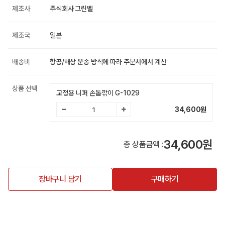
제조사
주식회사 그린벨
제조국
일본
배송비
항공/해상 운송 방식에 따라 주문서에서 계산
상품 선택
교정용 니퍼 손톱깎이 G-1029
34,600
원
34,600원
총 상품금액 :
장바구니 담기
구매하기