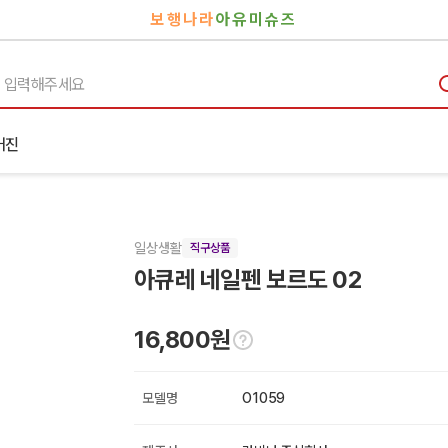
보행나라
아유미슈즈
거진
일상생활
직구상품
아큐레 네일펜 보르도 02
16,800원
모델명
O1059