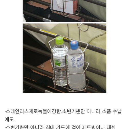
·스테인리스제로녹물에강함.소변기뿐만 아니라 소품 수납
에도.
·소변기뿐만 아니라 침대 가드에 걸어 페트병이나 테쉬