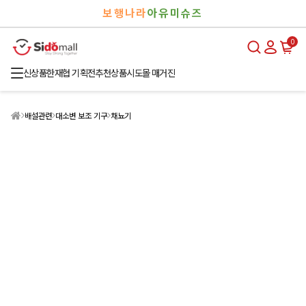
검
로
보행나라
아유미슈즈
색
그
인
0
신상품
한재협 기획전
추천상품
시도몰 매거진
배설관련
대소변 보조 기구
채뇨기