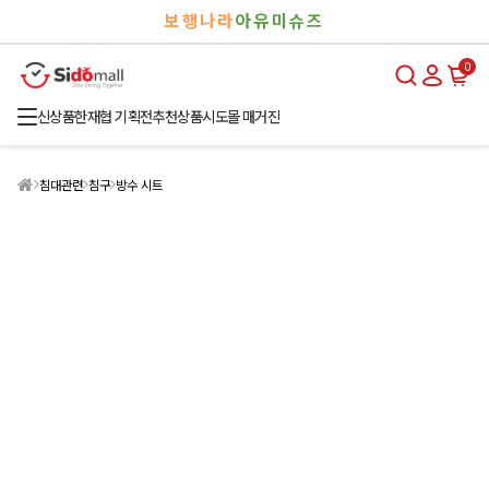
검
로
보행나라
아유미슈즈
색
그
인
0
신상품
한재협 기획전
추천상품
시도몰 매거진
침대관련
침구
방수 시트