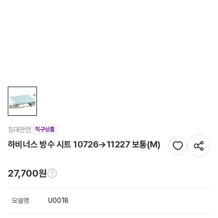
침대관련
직구상품
하비너스 방수 시트 10726→11227 보통(M)
27,700원
모델명
U0018