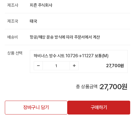
제조사
피죤 주식회사
제조국
태국
배송비
항공/해상 운송 방식에 따라 주문서에서 계산
상품 선택
하비너스 방수 시트 10726→11227 보통(M)
27,700
원
27,700원
총 상품금액 :
장바구니 담기
구매하기