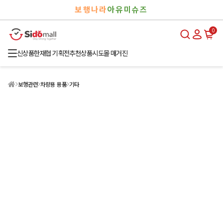
검
로
보행나라
아유미슈즈
색
그
인
0
신상품
한재협 기획전
추천상품
시도몰 매거진
보행관련
차량용 용품
기타