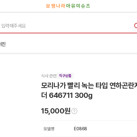
보행나라
아유미슈즈
거진
식사 관련
직구상품
모리나가 빨리 녹는 타입 연하곤란
더 646711 300g
15,000원
모델명
E0868