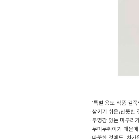
· '특별 용도 식품 
· 삼키기 쉬운」산뜻한
· 투명감 있는 마무리
· 무미무취이기 때문에
· 따뜻한 것에도, 차