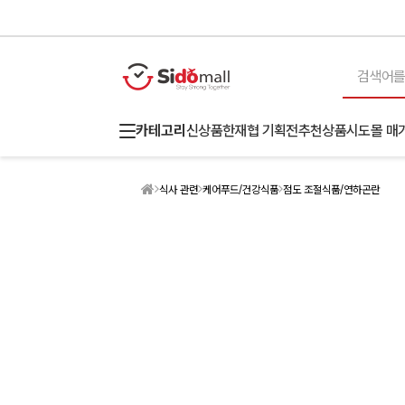
카테고리
신상품
한재협 기획전
추천상품
시도몰 매
식사 관련
케어푸드/건강식품
점도 조절식품/연하곤란