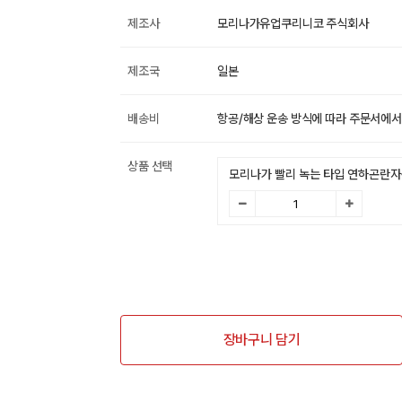
제조사
모리나가유업쿠리니코 주식회사
제조국
일본
배송비
항공/해상 운송 방식에 따라 주문서에서
상품 선택
모리나가 빨리 녹는 타입 연하곤란자용
장바구니 담기