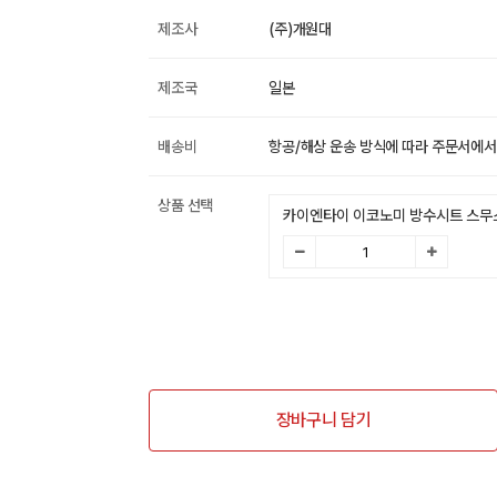
제조사
(주)개원대
제조국
일본
배송비
항공/해상 운송 방식에 따라 주문서에서
상품 선택
카이엔타이 이코노미 방수시트 스무스 
장바구니 담기