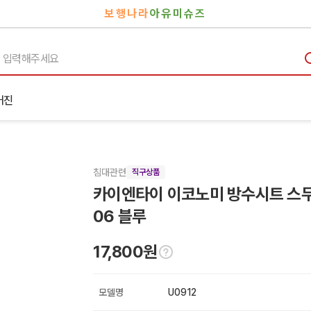
보행나라
아유미슈즈
거진
침대관련
직구상품
카이엔타이 이코노미 방수시트 스무스
06 블루
17,800원
모델명
U0912