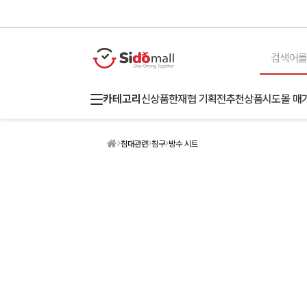
카테고리
신상품
한재협 기획전
추천상품
시도몰 매
침대관련
침구
방수 시트